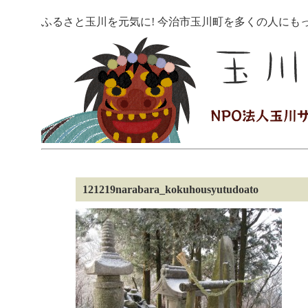
ふるさと玉川を元気に! 今治市玉川町を多くの人にも
121219narabara_kokuhousyutudoato