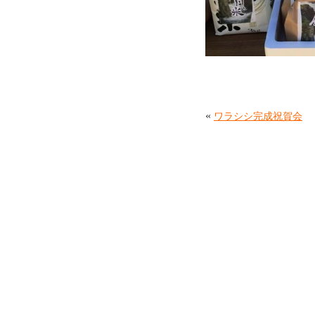
«
ワラシシ完成祝賀会