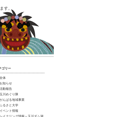
います。
テゴリー
全体
お知らせ
活動報告
玉川めぐり隊
がんばる地域事業
ふるさと大学
イベント情報
レイクリング情報～玉川ダム湖