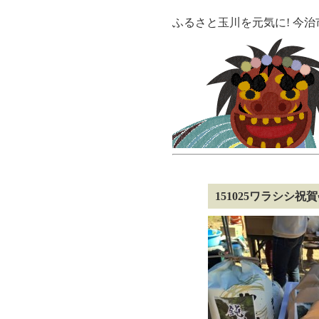
ふるさと玉川を元気に! 今
151025ワラシシ祝