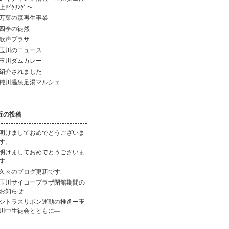
上ｻｲｸﾘﾝｸﾞ～
万葉の森再生事業
四季の徒然
歌声プラザ
玉川のニュース
玉川ダムカレー
紹介されました
鈍川温泉足湯マルシェ
近の投稿
明けましておめでとうございま
す。
明けましておめでとうございま
す
久々のブログ更新です
玉川サイコープラザ閉館期間の
お知らせ
シトラスリボン運動の推進ー玉
川中生徒会とともに―