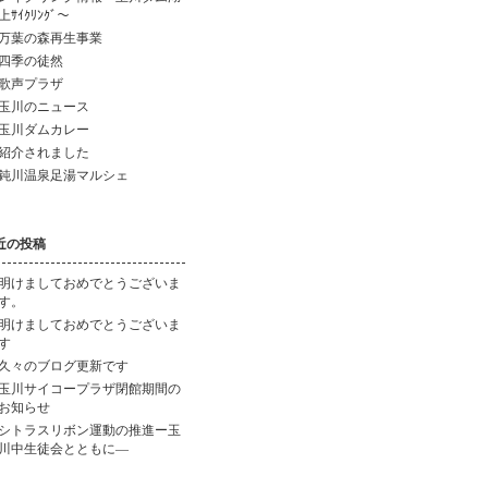
上ｻｲｸﾘﾝｸﾞ～
万葉の森再生事業
四季の徒然
歌声プラザ
玉川のニュース
玉川ダムカレー
紹介されました
鈍川温泉足湯マルシェ
近の投稿
明けましておめでとうございま
す。
明けましておめでとうございま
す
久々のブログ更新です
玉川サイコープラザ閉館期間の
お知らせ
シトラスリボン運動の推進ー玉
川中生徒会とともに―