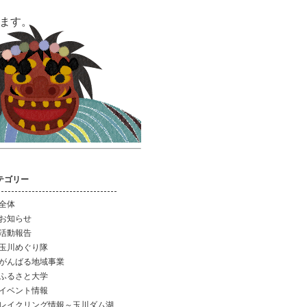
います。
テゴリー
全体
お知らせ
活動報告
玉川めぐり隊
がんばる地域事業
ふるさと大学
イベント情報
レイクリング情報～玉川ダム湖