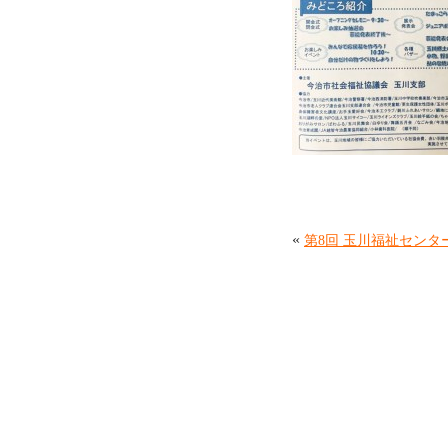
«
第8回 玉川福祉センタ