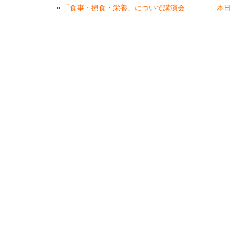
«
「食事・摂食・栄養」について講演会
本