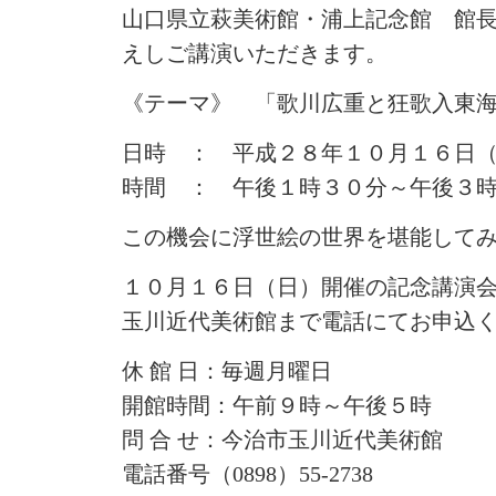
山口県立萩美術館・浦上記念館 館
えしご講演いただきます。
《テーマ》 「歌川広重と狂歌入東
日時 ： 平成２８年１０月１６日
時間 ： 午後１時３０分～午後３
この機会に浮世絵の世界を堪能して
１０月１６日（日）開催の記念講演
玉川近代美術館まで電話にてお申込
休 館 日：毎週月曜日
開館時間：午前９時～午後５時
問 合 せ：今治市玉川近代美術館
電話番号（0898）55-2738