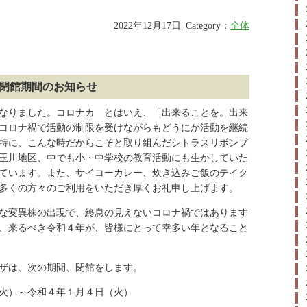
2022年12月17日| Category：
全体
閉館期間のお知らせ
なりました。コロナカ゚とはいえ、「出来ることを。出来
コロナ禍で活動の制限を受けながらもどうにか活動を継続
特に、こんな時だからこそと取り組んだシトラスリボンプ
玉川地区、中でも小・中学校の教育活動にも生かしていた
ています。また、サイコーカレー、炊き込みご飯のテイク
多くの方々のご利用をいただき厚くお礼申し上げます。
な変異株の出現で、終息の見えないコロナ禍ではあります
、来るべき令和４年が、皆様にとって幸多い年となること
ザは、次の期間、閉館をします。
火）～令和４年１月４日（火）