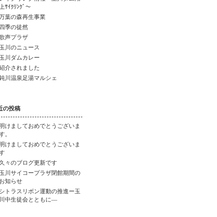
上ｻｲｸﾘﾝｸﾞ～
万葉の森再生事業
四季の徒然
歌声プラザ
玉川のニュース
玉川ダムカレー
紹介されました
鈍川温泉足湯マルシェ
近の投稿
明けましておめでとうございま
す。
明けましておめでとうございま
す
久々のブログ更新です
玉川サイコープラザ閉館期間の
お知らせ
シトラスリボン運動の推進ー玉
川中生徒会とともに―