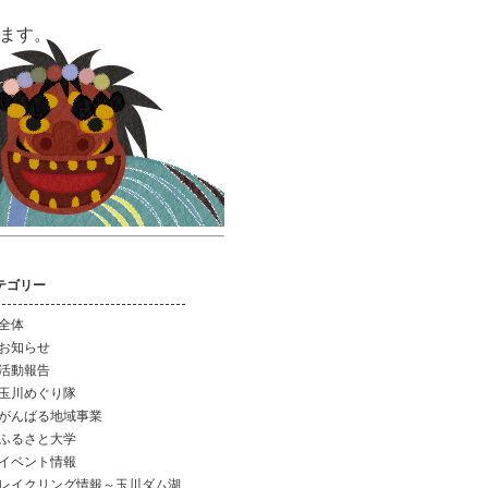
います。
テゴリー
全体
お知らせ
活動報告
玉川めぐり隊
がんばる地域事業
ふるさと大学
イベント情報
レイクリング情報～玉川ダム湖