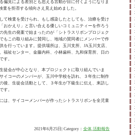
る偏見による差別とも思える言動が目に付くようになりま
R検査を拒否する傾向さえ見え始めました。
して検査を受けられ、もし感染したとしても、治療を受け
「おかえり」と言い合える優しいコミュニティーを作ろう
の先生の発案で始まったのが「シトラスリボンプロジェク
でもこの取り組みに賛同し、地域の賛同者にメンバーで作
供を行っています。提供場所は、玉川支所、JA玉川支店、
、福祉センター、金藤内科、小林歯科、九和保育所、日の
です。
生徒会が中心となり、本プロジェクトに取り組んでいま
サイコーのメンバーが、玉川中学校を訪れ、３年生に制作
の後、生徒会活動として、３年生が下級生に伝え、来訪し
です。
には、サイコーメンバーが作ったシトラスリボンを全児童
2021年6月25日| Category：
全体
,
活動報告