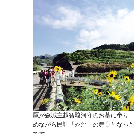
鷹が森城主越智駿河守のお墓に参り
めながら民話「蛇淵」の舞台となっ
です。