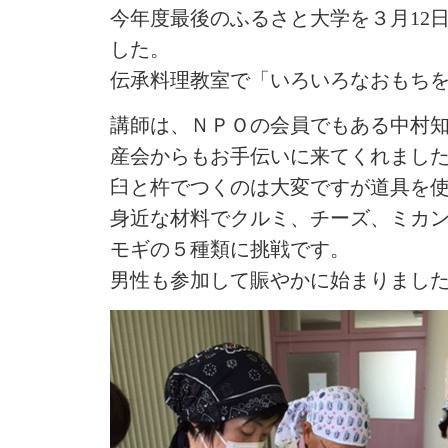
今年度最後のふるさと大学を３月12
した。
伝承料理教室で「いろいろなおもち
講師は、ＮＰＯの会員でもある中村
産会からもお手伝いに来てくれまし
臼と杵でつくのは大変ですが道具を
身近な材料でクルミ、チーズ、ミカ
モギの５種類に挑戦です。
男性も参加して賑やかに始まりまし